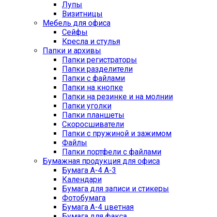
Лупы
Визитницы
Мебель для офиса
Сейфы
Кресла и стулья
Папки и архивы
Папки регистраторы
Папки разделители
Папки с файлами
Папки на кнопке
Папки на резинке и на молнии
Папки уголки
Папки планшеты
Скоросшиватели
Папки с пружиной и зажимом
Файлы
Папки портфели с файлами
Бумажная продукция для офиса
Бумага А-4 А-3
Календари
Бумага для записи и стикеры
Фотобумага
Бумага А-4 цветная
Бумага для факса