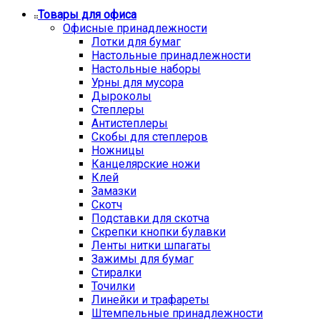
Товары для офиса
Офисные принадлежности
Лотки для бумаг
Настольные принадлежности
Настольные наборы
Урны для мусора
Дыроколы
Степлеры
Антистеплеры
Скобы для степлеров
Ножницы
Канцелярские ножи
Клей
Замазки
Скотч
Подставки для скотча
Скрепки кнопки булавки
Ленты нитки шпагаты
Зажимы для бумаг
Стиралки
Точилки
Линейки и трафареты
Штемпельные принадлежности