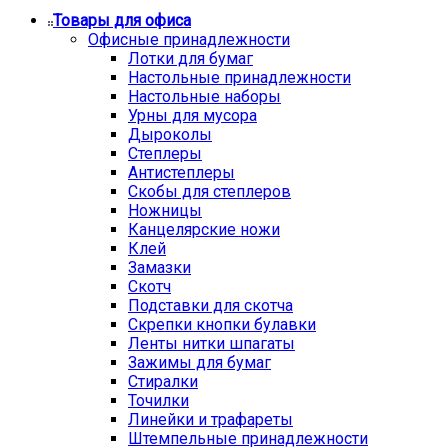
Товары для офиса
Офисные принадлежности
Лотки для бумаг
Настольные принадлежности
Настольные наборы
Урны для мусора
Дыроколы
Степлеры
Антистеплеры
Скобы для степлеров
Ножницы
Канцелярские ножи
Клей
Замазки
Скотч
Подставки для скотча
Скрепки кнопки булавки
Ленты нитки шпагаты
Зажимы для бумаг
Стиралки
Точилки
Линейки и трафареты
Штемпельные принадлежности