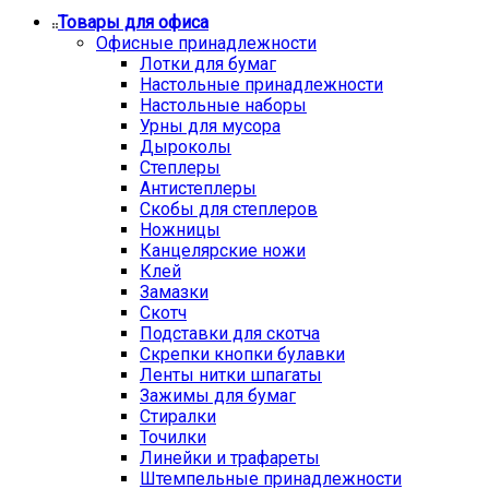
Товары для офиса
Офисные принадлежности
Лотки для бумаг
Настольные принадлежности
Настольные наборы
Урны для мусора
Дыроколы
Степлеры
Антистеплеры
Скобы для степлеров
Ножницы
Канцелярские ножи
Клей
Замазки
Скотч
Подставки для скотча
Скрепки кнопки булавки
Ленты нитки шпагаты
Зажимы для бумаг
Стиралки
Точилки
Линейки и трафареты
Штемпельные принадлежности