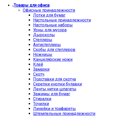
Товары для офиса
Офисные принадлежности
Лотки для бумаг
Настольные принадлежности
Настольные наборы
Урны для мусора
Дыроколы
Степлеры
Антистеплеры
Скобы для степлеров
Ножницы
Канцелярские ножи
Клей
Замазки
Скотч
Подставки для скотча
Скрепки кнопки булавки
Ленты нитки шпагаты
Зажимы для бумаг
Стиралки
Точилки
Линейки и трафареты
Штемпельные принадлежности