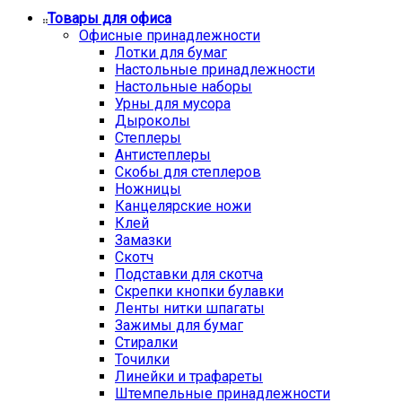
Товары для офиса
Офисные принадлежности
Лотки для бумаг
Настольные принадлежности
Настольные наборы
Урны для мусора
Дыроколы
Степлеры
Антистеплеры
Скобы для степлеров
Ножницы
Канцелярские ножи
Клей
Замазки
Скотч
Подставки для скотча
Скрепки кнопки булавки
Ленты нитки шпагаты
Зажимы для бумаг
Стиралки
Точилки
Линейки и трафареты
Штемпельные принадлежности