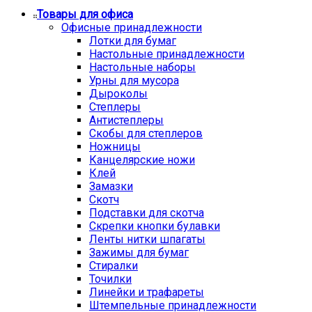
Товары для офиса
Офисные принадлежности
Лотки для бумаг
Настольные принадлежности
Настольные наборы
Урны для мусора
Дыроколы
Степлеры
Антистеплеры
Скобы для степлеров
Ножницы
Канцелярские ножи
Клей
Замазки
Скотч
Подставки для скотча
Скрепки кнопки булавки
Ленты нитки шпагаты
Зажимы для бумаг
Стиралки
Точилки
Линейки и трафареты
Штемпельные принадлежности