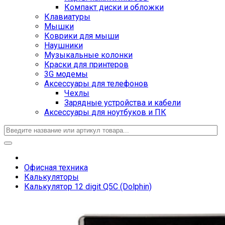
Компакт диски и обложки
Клавиатуры
Мышки
Коврики для мыши
Наушники
Музыкальные колонки
Краски для принтеров
3G модемы
Аксессуары для телефонов
Чехлы
Зарядные устройства и кабели
Аксессуары для ноутбуков и ПК
Офисная техника
Калькуляторы
Калькулятор 12 digit Q5C (Dolphin)