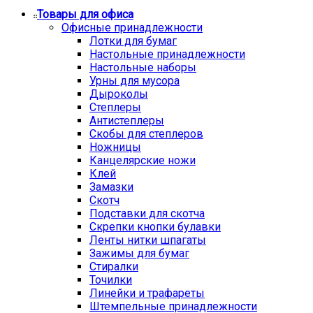
Товары для офиса
Офисные принадлежности
Лотки для бумаг
Настольные принадлежности
Настольные наборы
Урны для мусора
Дыроколы
Степлеры
Антистеплеры
Скобы для степлеров
Ножницы
Канцелярские ножи
Клей
Замазки
Скотч
Подставки для скотча
Скрепки кнопки булавки
Ленты нитки шпагаты
Зажимы для бумаг
Стиралки
Точилки
Линейки и трафареты
Штемпельные принадлежности