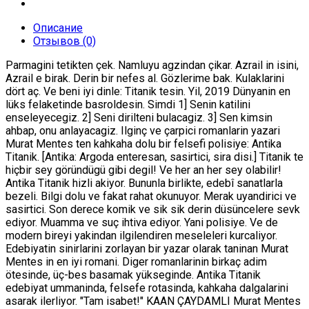
Описание
Отзывов (0)
Parmagini tetikten çek. Namluyu agzindan çikar. Azrail in isini,
Azrail e birak. Derin bir nefes al. Gözlerime bak. Kulaklarini
dört aç. Ve beni iyi dinle: Titanik tesin. Yil, 2019 Dünyanin en
lüks felaketinde basroldesin. Simdi 1] Senin katilini
enseleyecegiz. 2] Seni dirilteni bulacagiz. 3] Sen kimsin
ahbap, onu anlayacagiz. Ilginç ve çarpici romanlarin yazari
Murat Mentes ten kahkaha dolu bir felsefi polisiye: Antika
Titanik. [Antika: Argoda enteresan, sasirtici, sira disi.] Titanik te
hiçbir sey göründügü gibi degil! Ve her an her sey olabilir!
Antika Titanik hizli akiyor. Bununla birlikte, edebî sanatlarla
bezeli. Bilgi dolu ve fakat rahat okunuyor. Merak uyandirici ve
sasirtici. Son derece komik ve sik sik derin düsüncelere sevk
ediyor. Muamma ve suç ihtiva ediyor. Yani polisiye. Ve de
modern bireyi yakindan ilgilendiren meseleleri kurcaliyor.
Edebiyatin sinirlarini zorlayan bir yazar olarak taninan Murat
Mentes in en iyi romani. Diger romanlarinin birkaç adim
ötesinde, üç-bes basamak yükseginde. Antika Titanik
edebiyat ummaninda, felsefe rotasinda, kahkaha dalgalarini
asarak ilerliyor. "Tam isabet!" KAAN ÇAYDAMLI Murat Mentes