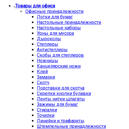
Товары для офиса
Офисные принадлежности
Лотки для бумаг
Настольные принадлежности
Настольные наборы
Урны для мусора
Дыроколы
Степлеры
Антистеплеры
Скобы для степлеров
Ножницы
Канцелярские ножи
Клей
Замазки
Скотч
Подставки для скотча
Скрепки кнопки булавки
Ленты нитки шпагаты
Зажимы для бумаг
Стиралки
Точилки
Линейки и трафареты
Штемпельные принадлежности