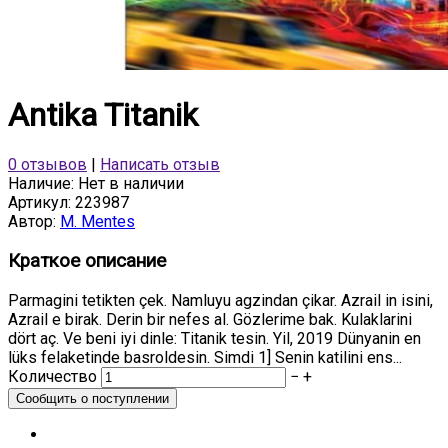
Antika Titanik
0 отзывов
|
Написать отзыв
Наличие:
Нет в наличии
Артикул:
223987
Автор:
M. Mentes
Краткое описание
Parmagini tetikten çek. Namluyu agzindan çikar. Azrail in isini,
Azrail e birak. Derin bir nefes al. Gözlerime bak. Kulaklarini
dört aç. Ve beni iyi dinle: Titanik tesin. Yil, 2019 Dünyanin en
lüks felaketinde basroldesin. Simdi 1] Senin katilini ens...
Количество
−
+