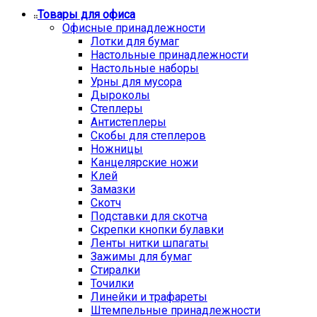
Товары для офиса
Офисные принадлежности
Лотки для бумаг
Настольные принадлежности
Настольные наборы
Урны для мусора
Дыроколы
Степлеры
Антистеплеры
Скобы для степлеров
Ножницы
Канцелярские ножи
Клей
Замазки
Скотч
Подставки для скотча
Скрепки кнопки булавки
Ленты нитки шпагаты
Зажимы для бумаг
Стиралки
Точилки
Линейки и трафареты
Штемпельные принадлежности