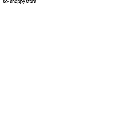
so-shoppystore