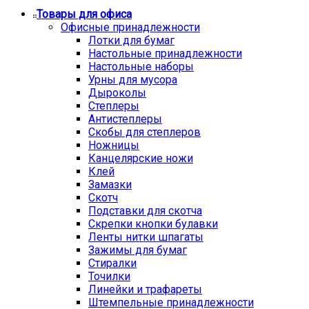
Товары для офиса
Офисные принадлежности
Лотки для бумаг
Настольные принадлежности
Настольные наборы
Урны для мусора
Дыроколы
Степлеры
Антистеплеры
Скобы для степлеров
Ножницы
Канцелярские ножи
Клей
Замазки
Скотч
Подставки для скотча
Скрепки кнопки булавки
Ленты нитки шпагаты
Зажимы для бумаг
Стиралки
Точилки
Линейки и трафареты
Штемпельные принадлежности