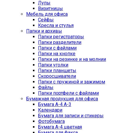
Лупы
Визитницы
Мебель для офиса
Сейфы
Кресла и стулья
Папки и архивы
Папки регистраторы
Папки разделители
Папки с файлами
Папки на кнопке
Папки на резинке и на молнии
Папки уголки
Папки планшеты
Скоросшиватели
Папки с пружиной и зажимом
Файлы
Папки портфели с файлами
Бумажная продукция для офиса
Бумага А-4 А-3
Календари
Бумага для записи и стикеры
Фотобумага
Бумага А-4 цветная
Бумага для факса