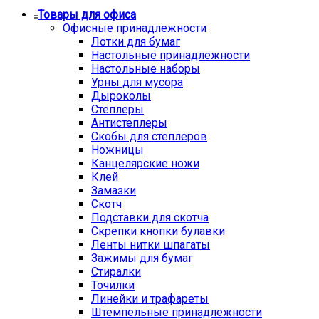
Товары для офиса
Офисные принадлежности
Лотки для бумаг
Настольные принадлежности
Настольные наборы
Урны для мусора
Дыроколы
Степлеры
Антистеплеры
Скобы для степлеров
Ножницы
Канцелярские ножи
Клей
Замазки
Скотч
Подставки для скотча
Скрепки кнопки булавки
Ленты нитки шпагаты
Зажимы для бумаг
Стиралки
Точилки
Линейки и трафареты
Штемпельные принадлежности