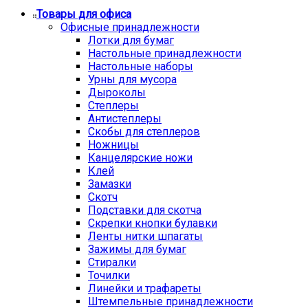
Товары для офиса
Офисные принадлежности
Лотки для бумаг
Настольные принадлежности
Настольные наборы
Урны для мусора
Дыроколы
Степлеры
Антистеплеры
Скобы для степлеров
Ножницы
Канцелярские ножи
Клей
Замазки
Скотч
Подставки для скотча
Скрепки кнопки булавки
Ленты нитки шпагаты
Зажимы для бумаг
Стиралки
Точилки
Линейки и трафареты
Штемпельные принадлежности