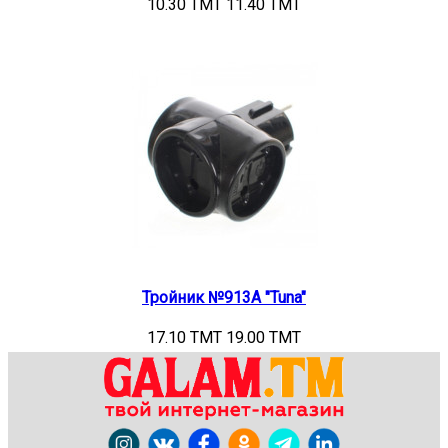
10.30 TMT
11.40 TMT
Тройник №913А "Tuna"
17.10 TMT
19.00 TMT