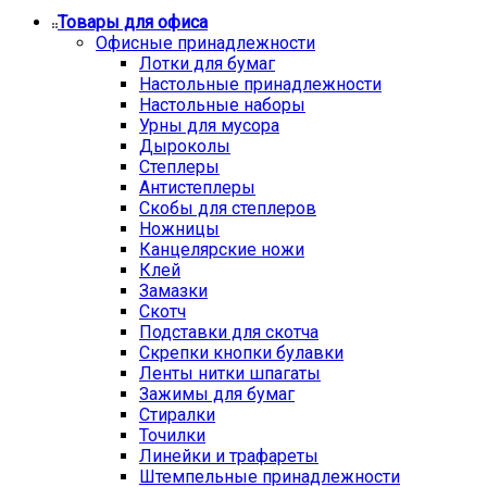
Товары для офиса
Офисные принадлежности
Лотки для бумаг
Настольные принадлежности
Настольные наборы
Урны для мусора
Дыроколы
Степлеры
Антистеплеры
Скобы для степлеров
Ножницы
Канцелярские ножи
Клей
Замазки
Скотч
Подставки для скотча
Скрепки кнопки булавки
Ленты нитки шпагаты
Зажимы для бумаг
Стиралки
Точилки
Линейки и трафареты
Штемпельные принадлежности