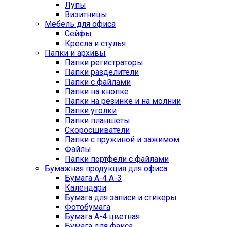
Лупы
Визитницы
Мебель для офиса
Сейфы
Кресла и стулья
Папки и архивы
Папки регистраторы
Папки разделители
Папки с файлами
Папки на кнопке
Папки на резинке и на молнии
Папки уголки
Папки планшеты
Скоросшиватели
Папки с пружиной и зажимом
Файлы
Папки портфели с файлами
Бумажная продукция для офиса
Бумага А-4 А-3
Календари
Бумага для записи и стикеры
Фотобумага
Бумага А-4 цветная
Бумага для факса