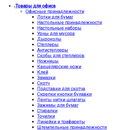
Товары для офиса
Офисные принадлежности
Лотки для бумаг
Настольные принадлежности
Настольные наборы
Урны для мусора
Дыроколы
Степлеры
Антистеплеры
Скобы для степлеров
Ножницы
Канцелярские ножи
Клей
Замазки
Скотч
Подставки для скотча
Скрепки кнопки булавки
Ленты нитки шпагаты
Зажимы для бумаг
Стиралки
Точилки
Линейки и трафареты
Штемпельные принадлежности