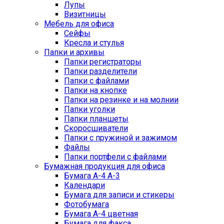
Лупы
Визитницы
Мебель для офиса
Сейфы
Кресла и стулья
Папки и архивы
Папки регистраторы
Папки разделители
Папки с файлами
Папки на кнопке
Папки на резинке и на молнии
Папки уголки
Папки планшеты
Скоросшиватели
Папки с пружиной и зажимом
Файлы
Папки портфели с файлами
Бумажная продукция для офиса
Бумага А-4 А-3
Календари
Бумага для записи и стикеры
Фотобумага
Бумага А-4 цветная
Бумага для факса