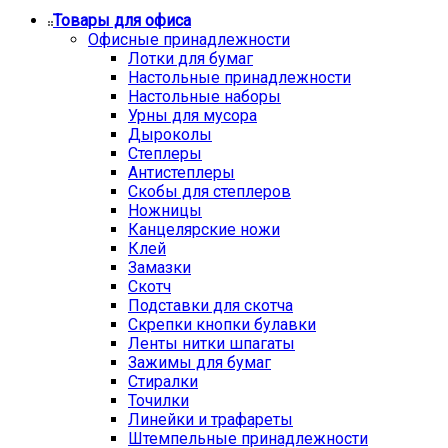
Товары для офиса
Офисные принадлежности
Лотки для бумаг
Настольные принадлежности
Настольные наборы
Урны для мусора
Дыроколы
Степлеры
Антистеплеры
Скобы для степлеров
Ножницы
Канцелярские ножи
Клей
Замазки
Скотч
Подставки для скотча
Скрепки кнопки булавки
Ленты нитки шпагаты
Зажимы для бумаг
Стиралки
Точилки
Линейки и трафареты
Штемпельные принадлежности