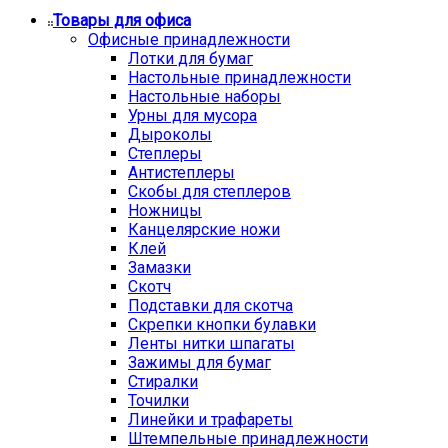
Товары для офиса
Офисные принадлежности
Лотки для бумаг
Настольные принадлежности
Настольные наборы
Урны для мусора
Дыроколы
Степлеры
Антистеплеры
Скобы для степлеров
Ножницы
Канцелярские ножи
Клей
Замазки
Скотч
Подставки для скотча
Скрепки кнопки булавки
Ленты нитки шпагаты
Зажимы для бумаг
Стиралки
Точилки
Линейки и трафареты
Штемпельные принадлежности