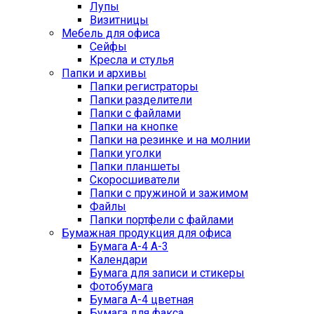
Лупы
Визитницы
Мебель для офиса
Сейфы
Кресла и стулья
Папки и архивы
Папки регистраторы
Папки разделители
Папки с файлами
Папки на кнопке
Папки на резинке и на молнии
Папки уголки
Папки планшеты
Скоросшиватели
Папки с пружиной и зажимом
Файлы
Папки портфели с файлами
Бумажная продукция для офиса
Бумага А-4 А-3
Календари
Бумага для записи и стикеры
Фотобумага
Бумага А-4 цветная
Бумага для факса