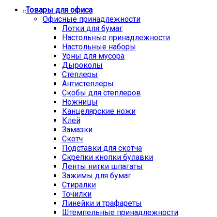
Товары для офиса
Офисные принадлежности
Лотки для бумаг
Настольные принадлежности
Настольные наборы
Урны для мусора
Дыроколы
Степлеры
Антистеплеры
Скобы для степлеров
Ножницы
Канцелярские ножи
Клей
Замазки
Скотч
Подставки для скотча
Скрепки кнопки булавки
Ленты нитки шпагаты
Зажимы для бумаг
Стиралки
Точилки
Линейки и трафареты
Штемпельные принадлежности