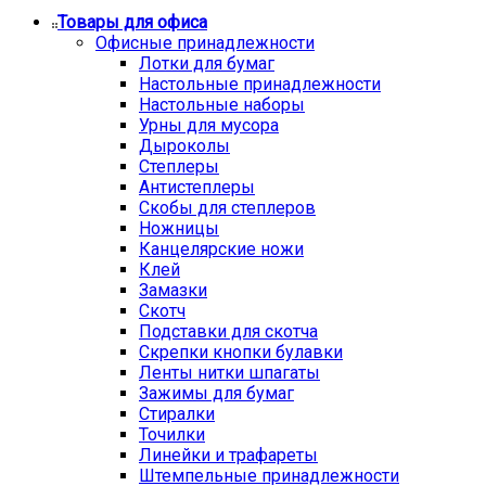
Товары для офиса
Офисные принадлежности
Лотки для бумаг
Настольные принадлежности
Настольные наборы
Урны для мусора
Дыроколы
Степлеры
Антистеплеры
Скобы для степлеров
Ножницы
Канцелярские ножи
Клей
Замазки
Скотч
Подставки для скотча
Скрепки кнопки булавки
Ленты нитки шпагаты
Зажимы для бумаг
Стиралки
Точилки
Линейки и трафареты
Штемпельные принадлежности