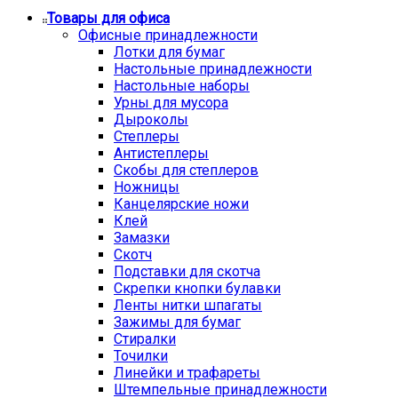
Товары для офиса
Офисные принадлежности
Лотки для бумаг
Настольные принадлежности
Настольные наборы
Урны для мусора
Дыроколы
Степлеры
Антистеплеры
Скобы для степлеров
Ножницы
Канцелярские ножи
Клей
Замазки
Скотч
Подставки для скотча
Скрепки кнопки булавки
Ленты нитки шпагаты
Зажимы для бумаг
Стиралки
Точилки
Линейки и трафареты
Штемпельные принадлежности