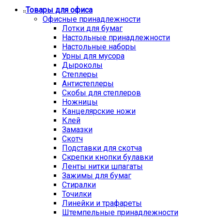
Товары для офиса
Офисные принадлежности
Лотки для бумаг
Настольные принадлежности
Настольные наборы
Урны для мусора
Дыроколы
Степлеры
Антистеплеры
Скобы для степлеров
Ножницы
Канцелярские ножи
Клей
Замазки
Скотч
Подставки для скотча
Скрепки кнопки булавки
Ленты нитки шпагаты
Зажимы для бумаг
Стиралки
Точилки
Линейки и трафареты
Штемпельные принадлежности