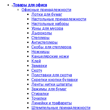
Товары для офиса
Офисные принадлежности
Лотки для бумаг
Настольные принадлежности
Настольные наборы
Урны для мусора
Дыроколы
Степлеры
Антистеплеры
Скобы для степлеров
Ножницы
Канцелярские ножи
Клей
Замазки
Скотч
Подставки для скотча
Скрепки кнопки булавки
Ленты нитки шпагаты
Зажимы для бумаг
Стиралки
Точилки
Линейки и трафареты
Штемпельные принадлежности