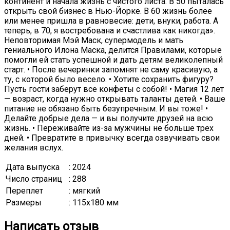
континент и начала жизнь с чистого листа. В 50 пыталась
открыть свой бизнес в Нью-Йорке. В 60 жизнь более
или менее пришла в равновесие: дети, внуки, работа. А
теперь, в 70, я востребована и счастлива как никогда».
Неповторимая Мэй Маск, супермодель и мать
гениального Илона Маска, делится Правилами, которые
помогли ей стать успешной и дать детям великолепный
старт. • После вечеринки запомнят не саму красивую, а
ту, с которой было весело. • Хотите сохранить фигуру?
Пусть гости заберут все конфеты с собой! • Магия 12 лет
— возраст, когда нужно открывать таланты детей. • Ваше
питание не обязано быть безупречным. И вы тоже! •
Делайте добрые дела — и вы получите друзей на всю
жизнь. • Переживайте из-за мужчины не больше трех
дней. • Превратите в привычку всегда озвучивать свои
желания вслух.
Дата выпуска
: 2024
Число страниц
: 288
Переплет
: мягкий
Размеры
: 115x180 мм
Написать отзыв