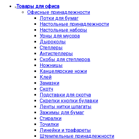
Товары для офиса
Офисные принадлежности
Лотки для бумаг
Настольные принадлежности
Настольные наборы
Урны для мусора
Дыроколы
Степлеры
Антистеплеры
Скобы для степлеров
Ножницы
Канцелярские ножи
Клей
Замазки
Скотч
Подставки для скотча
Скрепки кнопки булавки
Ленты нитки шпагаты
Зажимы для бумаг
Стиралки
Точилки
Линейки и трафареты
Штемпельные принадлежности