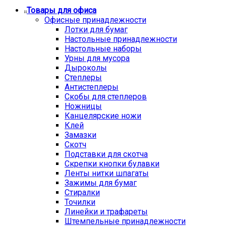
Товары для офиса
Офисные принадлежности
Лотки для бумаг
Настольные принадлежности
Настольные наборы
Урны для мусора
Дыроколы
Степлеры
Антистеплеры
Скобы для степлеров
Ножницы
Канцелярские ножи
Клей
Замазки
Скотч
Подставки для скотча
Скрепки кнопки булавки
Ленты нитки шпагаты
Зажимы для бумаг
Стиралки
Точилки
Линейки и трафареты
Штемпельные принадлежности