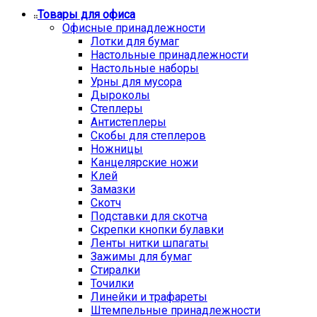
Товары для офиса
Офисные принадлежности
Лотки для бумаг
Настольные принадлежности
Настольные наборы
Урны для мусора
Дыроколы
Степлеры
Антистеплеры
Скобы для степлеров
Ножницы
Канцелярские ножи
Клей
Замазки
Скотч
Подставки для скотча
Скрепки кнопки булавки
Ленты нитки шпагаты
Зажимы для бумаг
Стиралки
Точилки
Линейки и трафареты
Штемпельные принадлежности