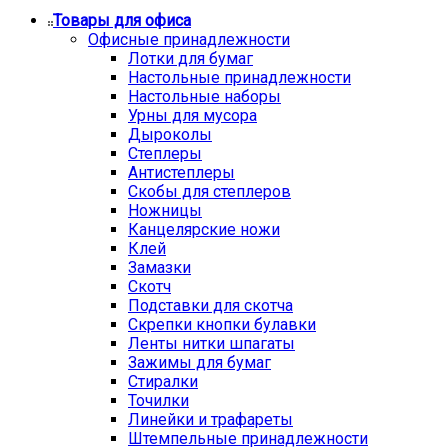
Товары для офиса
Офисные принадлежности
Лотки для бумаг
Настольные принадлежности
Настольные наборы
Урны для мусора
Дыроколы
Степлеры
Антистеплеры
Скобы для степлеров
Ножницы
Канцелярские ножи
Клей
Замазки
Скотч
Подставки для скотча
Скрепки кнопки булавки
Ленты нитки шпагаты
Зажимы для бумаг
Стиралки
Точилки
Линейки и трафареты
Штемпельные принадлежности