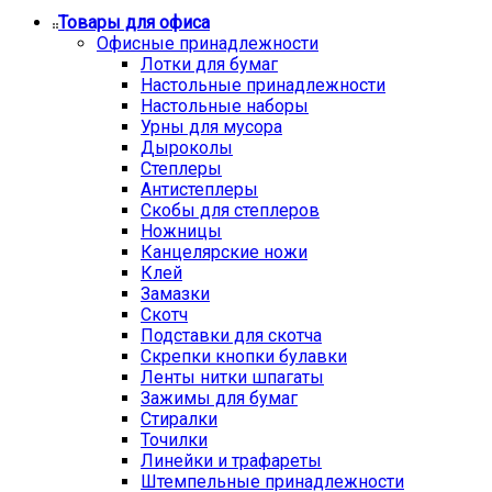
Товары для офиса
Офисные принадлежности
Лотки для бумаг
Настольные принадлежности
Настольные наборы
Урны для мусора
Дыроколы
Степлеры
Антистеплеры
Скобы для степлеров
Ножницы
Канцелярские ножи
Клей
Замазки
Скотч
Подставки для скотча
Скрепки кнопки булавки
Ленты нитки шпагаты
Зажимы для бумаг
Стиралки
Точилки
Линейки и трафареты
Штемпельные принадлежности