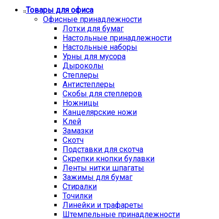
Товары для офиса
Офисные принадлежности
Лотки для бумаг
Настольные принадлежности
Настольные наборы
Урны для мусора
Дыроколы
Степлеры
Антистеплеры
Скобы для степлеров
Ножницы
Канцелярские ножи
Клей
Замазки
Скотч
Подставки для скотча
Скрепки кнопки булавки
Ленты нитки шпагаты
Зажимы для бумаг
Стиралки
Точилки
Линейки и трафареты
Штемпельные принадлежности