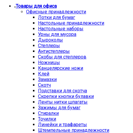
Товары для офиса
Офисные принадлежности
Лотки для бумаг
Настольные принадлежности
Настольные наборы
Урны для мусора
Дыроколы
Степлеры
Антистеплеры
Скобы для степлеров
Ножницы
Канцелярские ножи
Клей
Замазки
Скотч
Подставки для скотча
Скрепки кнопки булавки
Ленты нитки шпагаты
Зажимы для бумаг
Стиралки
Точилки
Линейки и трафареты
Штемпельные принадлежности