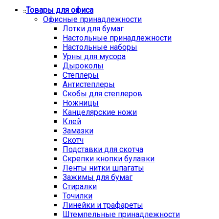
Товары для офиса
Офисные принадлежности
Лотки для бумаг
Настольные принадлежности
Настольные наборы
Урны для мусора
Дыроколы
Степлеры
Антистеплеры
Скобы для степлеров
Ножницы
Канцелярские ножи
Клей
Замазки
Скотч
Подставки для скотча
Скрепки кнопки булавки
Ленты нитки шпагаты
Зажимы для бумаг
Стиралки
Точилки
Линейки и трафареты
Штемпельные принадлежности