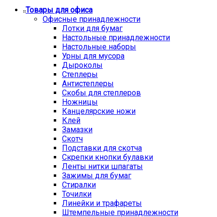
Товары для офиса
Офисные принадлежности
Лотки для бумаг
Настольные принадлежности
Настольные наборы
Урны для мусора
Дыроколы
Степлеры
Антистеплеры
Скобы для степлеров
Ножницы
Канцелярские ножи
Клей
Замазки
Скотч
Подставки для скотча
Скрепки кнопки булавки
Ленты нитки шпагаты
Зажимы для бумаг
Стиралки
Точилки
Линейки и трафареты
Штемпельные принадлежности