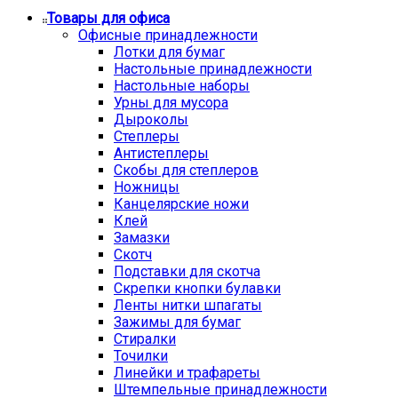
Товары для офиса
Офисные принадлежности
Лотки для бумаг
Настольные принадлежности
Настольные наборы
Урны для мусора
Дыроколы
Степлеры
Антистеплеры
Скобы для степлеров
Ножницы
Канцелярские ножи
Клей
Замазки
Скотч
Подставки для скотча
Скрепки кнопки булавки
Ленты нитки шпагаты
Зажимы для бумаг
Стиралки
Точилки
Линейки и трафареты
Штемпельные принадлежности