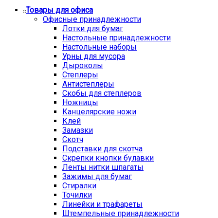
Товары для офиса
Офисные принадлежности
Лотки для бумаг
Настольные принадлежности
Настольные наборы
Урны для мусора
Дыроколы
Степлеры
Антистеплеры
Скобы для степлеров
Ножницы
Канцелярские ножи
Клей
Замазки
Скотч
Подставки для скотча
Скрепки кнопки булавки
Ленты нитки шпагаты
Зажимы для бумаг
Стиралки
Точилки
Линейки и трафареты
Штемпельные принадлежности