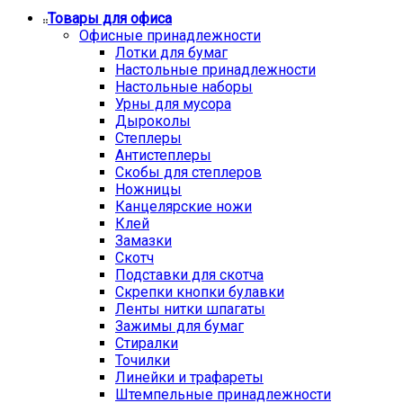
Товары для офиса
Офисные принадлежности
Лотки для бумаг
Настольные принадлежности
Настольные наборы
Урны для мусора
Дыроколы
Степлеры
Антистеплеры
Скобы для степлеров
Ножницы
Канцелярские ножи
Клей
Замазки
Скотч
Подставки для скотча
Скрепки кнопки булавки
Ленты нитки шпагаты
Зажимы для бумаг
Стиралки
Точилки
Линейки и трафареты
Штемпельные принадлежности