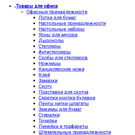
Товары для офиса
Офисные принадлежности
Лотки для бумаг
Настольные принадлежности
Настольные наборы
Урны для мусора
Дыроколы
Степлеры
Антистеплеры
Скобы для степлеров
Ножницы
Канцелярские ножи
Клей
Замазки
Скотч
Подставки для скотча
Скрепки кнопки булавки
Ленты нитки шпагаты
Зажимы для бумаг
Стиралки
Точилки
Линейки и трафареты
Штемпельные принадлежности