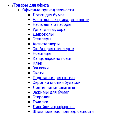
Товары для офиса
Офисные принадлежности
Лотки для бумаг
Настольные принадлежности
Настольные наборы
Урны для мусора
Дыроколы
Степлеры
Антистеплеры
Скобы для степлеров
Ножницы
Канцелярские ножи
Клей
Замазки
Скотч
Подставки для скотча
Скрепки кнопки булавки
Ленты нитки шпагаты
Зажимы для бумаг
Стиралки
Точилки
Линейки и трафареты
Штемпельные принадлежности