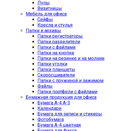
Лупы
Визитницы
Мебель для офиса
Сейфы
Кресла и стулья
Папки и архивы
Папки регистраторы
Папки разделители
Папки с файлами
Папки на кнопке
Папки на резинке и на молнии
Папки уголки
Папки планшеты
Скоросшиватели
Папки с пружиной и зажимом
Файлы
Папки портфели с файлами
Бумажная продукция для офиса
Бумага А-4 А-3
Календари
Бумага для записи и стикеры
Фотобумага
Бумага А-4 цветная
Бумага для факса