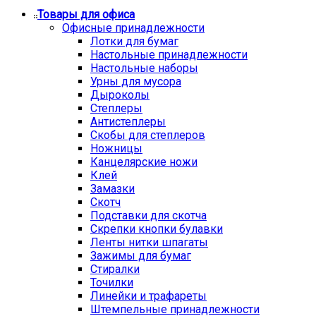
Товары для офиса
Офисные принадлежности
Лотки для бумаг
Настольные принадлежности
Настольные наборы
Урны для мусора
Дыроколы
Степлеры
Антистеплеры
Скобы для степлеров
Ножницы
Канцелярские ножи
Клей
Замазки
Скотч
Подставки для скотча
Скрепки кнопки булавки
Ленты нитки шпагаты
Зажимы для бумаг
Стиралки
Точилки
Линейки и трафареты
Штемпельные принадлежности