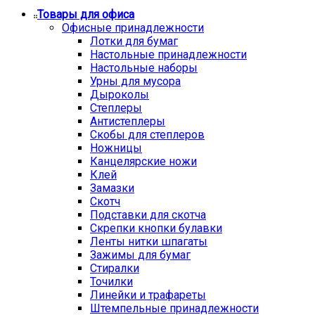
Товары для офиса
Офисные принадлежности
Лотки для бумаг
Настольные принадлежности
Настольные наборы
Урны для мусора
Дыроколы
Степлеры
Антистеплеры
Скобы для степлеров
Ножницы
Канцелярские ножи
Клей
Замазки
Скотч
Подставки для скотча
Скрепки кнопки булавки
Ленты нитки шпагаты
Зажимы для бумаг
Стиралки
Точилки
Линейки и трафареты
Штемпельные принадлежности