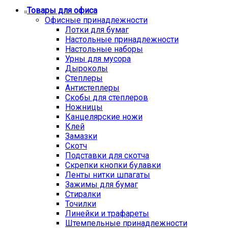
Товары для офиса
Офисные принадлежности
Лотки для бумаг
Настольные принадлежности
Настольные наборы
Урны для мусора
Дыроколы
Степлеры
Антистеплеры
Скобы для степлеров
Ножницы
Канцелярские ножи
Клей
Замазки
Скотч
Подставки для скотча
Скрепки кнопки булавки
Ленты нитки шпагаты
Зажимы для бумаг
Стиралки
Точилки
Линейки и трафареты
Штемпельные принадлежности