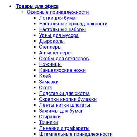
Товары для офиса
Офисные принадлежности
Лотки для бумаг
Настольные принадлежности
Настольные наборы
Урны для мусора
Дыроколы
Степлеры
Антистеплеры
Скобы для степлеров
Ножницы
Канцелярские ножи
Клей
Замазки
Скотч
Подставки для скотча
Скрепки кнопки булавки
Ленты нитки шпагаты
Зажимы для бумаг
Стиралки
Точилки
Линейки и трафареты
Штемпельные принадлежности