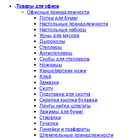
Товары для офиса
Офисные принадлежности
Лотки для бумаг
Настольные принадлежности
Настольные наборы
Урны для мусора
Дыроколы
Степлеры
Антистеплеры
Скобы для степлеров
Ножницы
Канцелярские ножи
Клей
Замазки
Скотч
Подставки для скотча
Скрепки кнопки булавки
Ленты нитки шпагаты
Зажимы для бумаг
Стиралки
Точилки
Линейки и трафареты
Штемпельные принадлежности