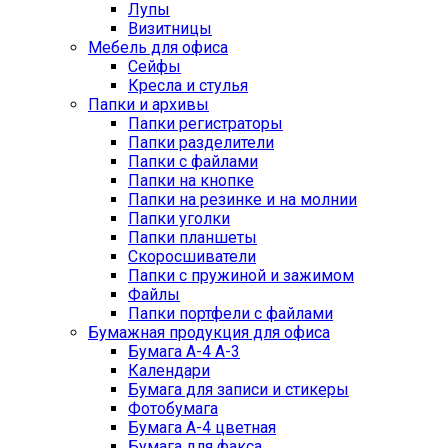
Лупы
Визитницы
Мебель для офиса
Сейфы
Кресла и стулья
Папки и архивы
Папки регистраторы
Папки разделители
Папки с файлами
Папки на кнопке
Папки на резинке и на молнии
Папки уголки
Папки планшеты
Скоросшиватели
Папки с пружиной и зажимом
Файлы
Папки портфели с файлами
Бумажная продукция для офиса
Бумага А-4 А-3
Календари
Бумага для записи и стикеры
Фотобумага
Бумага А-4 цветная
Бумага для факса