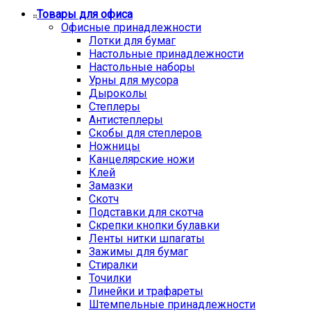
Товары для офиса
Офисные принадлежности
Лотки для бумаг
Настольные принадлежности
Настольные наборы
Урны для мусора
Дыроколы
Степлеры
Антистеплеры
Скобы для степлеров
Ножницы
Канцелярские ножи
Клей
Замазки
Скотч
Подставки для скотча
Скрепки кнопки булавки
Ленты нитки шпагаты
Зажимы для бумаг
Стиралки
Точилки
Линейки и трафареты
Штемпельные принадлежности