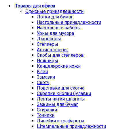
Товары для офиса
Офисные принадлежности
Лотки для бумаг
Настольные принадлежности
Настольные наборы
Урны для мусора
Дыроколы
Степлеры
Антистеплеры
Скобы для степлеров
Ножницы
Канцелярские ножи
Клей
Замазки
Скотч
Подставки для скотча
Скрепки кнопки булавки
Ленты нитки шпагаты
Зажимы для бумаг
Стиралки
Точилки
Линейки и трафареты
Штемпельные принадлежности