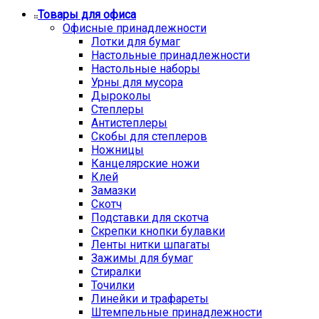
Товары для офиса
Офисные принадлежности
Лотки для бумаг
Настольные принадлежности
Настольные наборы
Урны для мусора
Дыроколы
Степлеры
Антистеплеры
Скобы для степлеров
Ножницы
Канцелярские ножи
Клей
Замазки
Скотч
Подставки для скотча
Скрепки кнопки булавки
Ленты нитки шпагаты
Зажимы для бумаг
Стиралки
Точилки
Линейки и трафареты
Штемпельные принадлежности