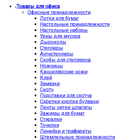
Товары для офиса
Офисные принадлежности
Лотки для бумаг
Настольные принадлежности
Настольные наборы
Урны для мусора
Дыроколы
Степлеры
Антистеплеры
Скобы для степлеров
Ножницы
Канцелярские ножи
Клей
Замазки
Скотч
Подставки для скотча
Скрепки кнопки булавки
Ленты нитки шпагаты
Зажимы для бумаг
Стиралки
Точилки
Линейки и трафареты
Штемпельные принадлежности