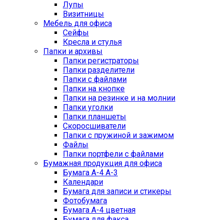
Лупы
Визитницы
Мебель для офиса
Сейфы
Кресла и стулья
Папки и архивы
Папки регистраторы
Папки разделители
Папки с файлами
Папки на кнопке
Папки на резинке и на молнии
Папки уголки
Папки планшеты
Скоросшиватели
Папки с пружиной и зажимом
Файлы
Папки портфели с файлами
Бумажная продукция для офиса
Бумага А-4 А-3
Календари
Бумага для записи и стикеры
Фотобумага
Бумага А-4 цветная
Бумага для факса