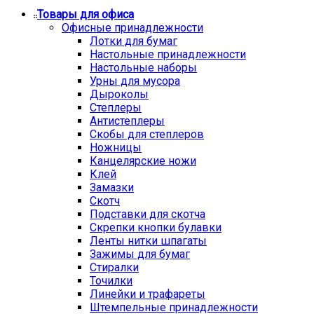
Товары для офиса
Офисные принадлежности
Лотки для бумаг
Настольные принадлежности
Настольные наборы
Урны для мусора
Дыроколы
Степлеры
Антистеплеры
Скобы для степлеров
Ножницы
Канцелярские ножи
Клей
Замазки
Скотч
Подставки для скотча
Скрепки кнопки булавки
Ленты нитки шпагаты
Зажимы для бумаг
Стиралки
Точилки
Линейки и трафареты
Штемпельные принадлежности