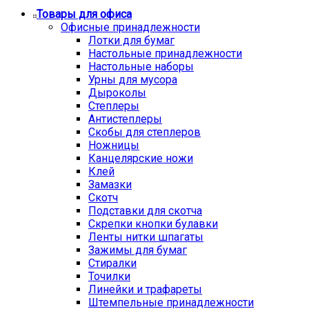
Товары для офиса
Офисные принадлежности
Лотки для бумаг
Настольные принадлежности
Настольные наборы
Урны для мусора
Дыроколы
Степлеры
Антистеплеры
Скобы для степлеров
Ножницы
Канцелярские ножи
Клей
Замазки
Скотч
Подставки для скотча
Скрепки кнопки булавки
Ленты нитки шпагаты
Зажимы для бумаг
Стиралки
Точилки
Линейки и трафареты
Штемпельные принадлежности