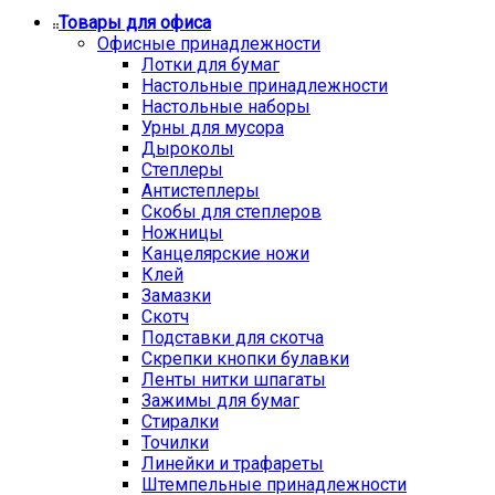
Товары для офиса
Офисные принадлежности
Лотки для бумаг
Настольные принадлежности
Настольные наборы
Урны для мусора
Дыроколы
Степлеры
Антистеплеры
Скобы для степлеров
Ножницы
Канцелярские ножи
Клей
Замазки
Скотч
Подставки для скотча
Скрепки кнопки булавки
Ленты нитки шпагаты
Зажимы для бумаг
Стиралки
Точилки
Линейки и трафареты
Штемпельные принадлежности