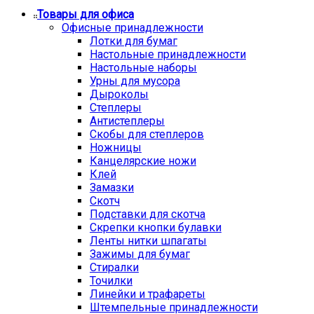
Товары для офиса
Офисные принадлежности
Лотки для бумаг
Настольные принадлежности
Настольные наборы
Урны для мусора
Дыроколы
Степлеры
Антистеплеры
Скобы для степлеров
Ножницы
Канцелярские ножи
Клей
Замазки
Скотч
Подставки для скотча
Скрепки кнопки булавки
Ленты нитки шпагаты
Зажимы для бумаг
Стиралки
Точилки
Линейки и трафареты
Штемпельные принадлежности