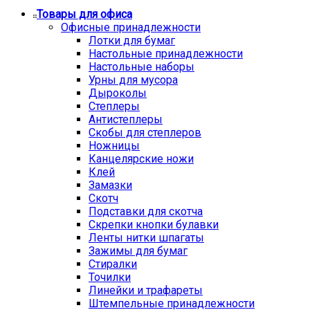
Товары для офиса
Офисные принадлежности
Лотки для бумаг
Настольные принадлежности
Настольные наборы
Урны для мусора
Дыроколы
Степлеры
Антистеплеры
Скобы для степлеров
Ножницы
Канцелярские ножи
Клей
Замазки
Скотч
Подставки для скотча
Скрепки кнопки булавки
Ленты нитки шпагаты
Зажимы для бумаг
Стиралки
Точилки
Линейки и трафареты
Штемпельные принадлежности