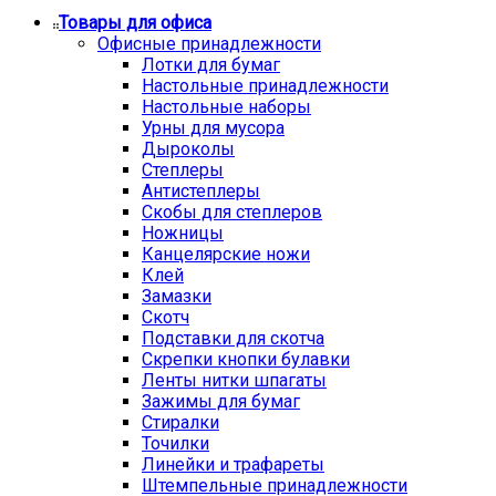
Товары для офиса
Офисные принадлежности
Лотки для бумаг
Настольные принадлежности
Настольные наборы
Урны для мусора
Дыроколы
Степлеры
Антистеплеры
Скобы для степлеров
Ножницы
Канцелярские ножи
Клей
Замазки
Скотч
Подставки для скотча
Скрепки кнопки булавки
Ленты нитки шпагаты
Зажимы для бумаг
Стиралки
Точилки
Линейки и трафареты
Штемпельные принадлежности